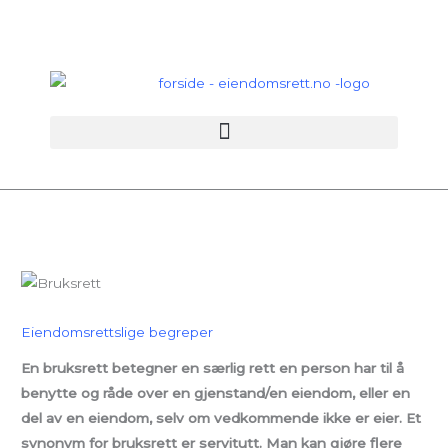
Hopp
rett
til
innholdet
Eiendomsrettslige begreper
En bruksrett betegner en særlig rett en person har til å
benytte og råde over en gjenstand/en eiendom, eller en
del av en eiendom, selv om vedkommende ikke er eier. Et
synonym for bruksrett er servitutt. Man kan gjøre flere