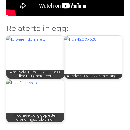
Relaterte inlegg:
Arealsvikt (arealavvik) - sjekk
dine rettigheter her!
Arealavvik var ikke en mangel
Fikk heve boligkjøp etter
dreneringsproblemer