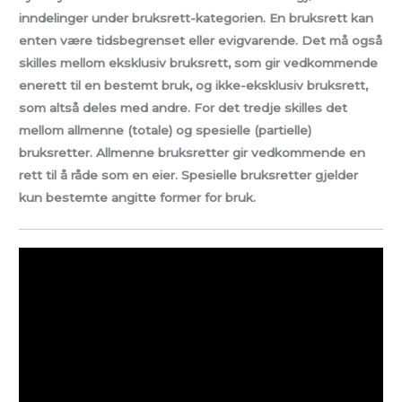
inndelinger under bruksrett-kategorien. En bruksrett kan
enten være tidsbegrenset eller evigvarende. Det må også
skilles mellom eksklusiv bruksrett, som gir vedkommende
enerett til en bestemt bruk, og ikke-eksklusiv bruksrett,
som altså deles med andre. For det tredje skilles det
mellom allmenne (totale) og spesielle (partielle)
bruksretter. Allmenne bruksretter gir vedkommende en
rett til å råde som en eier. Spesielle bruksretter gjelder
kun bestemte angitte former for bruk.