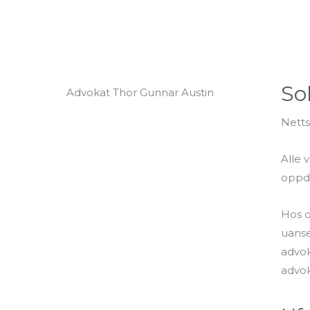
So
Advokat Thor Gunnar Austin
Nett
Alle 
oppdr
Hos o
uanse
advok
advok