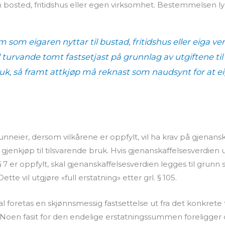
osted, fritidshus eller egen virksomhet. Bestemmelsen ly
om
som eigaren
nyttar til bustad, fritidshus eller eiga v
turvande tomt fastsetjast på grunnlag av utgiftene til
ruk, så framt attkjøp må reknast som naudsynt for at ei
neier, dersom vilkårene er oppfylt, vil ha krav på gjenanska
gjenkjøp til tilsvarende bruk. Hvis gjenanskaffelsesverdien
 § 7 er oppfylt, skal gjenanskaffelsesverdien legges til gru
Dette vil utgjøre «full erstatning» etter grl. § 105.
 foretas en skjønnsmessig fastsettelse ut fra det konkrete t
p. Noen fasit for den endelige erstatningssummen foreligger de