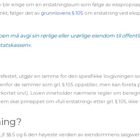
 blir enige om en erstatningssum som følge av ekspropria
kt, følger det av
grunnlovens § 105
om erstatning ved eksp
oen må avgi sin
rørlige
eller
urørlige
eiendom til
offentl
tatskassen».
ovsfestet, utgjør en ramme for den spesifikke lovgivningen s
for de rammer som grl. § 105 oppstiller, men kan foreta pre
orkortet orvl.). Loven inneholder nærmere regler om bereg
em skal prinsippet om «full erstatning» etter grl. § 105, ikke 
ning?
§ 4, jf. §§ 5 og 6 den høyeste verdien av eiendommens salgsve