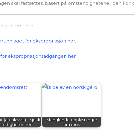
ngen skal fastsettes, basert på omstendighetene i den konk
n generelt her.
grunnlaget for ekspropriasjon her.
for ekspropriasjonsadgangen her.
t (arealavvik) - sjekk
Manglende opplysninger
 rettigheter her!
om mus