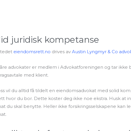
lid juridisk kompetanse
stedet
eiendomsrett.no
drives av
Austin Lyngmyr & Co advok
våre advokater er medlem i Advokatforeningen og tar ikke be
agsavtale med klient.
ss vil du alltid få tildelt en eiendomsadvokat med solid k
tt hvor du bor. Dette koster deg ikke noe ekstra. Husk at 
at du skal benytte. Heller ikke forsikringsselskapene kan le
at.