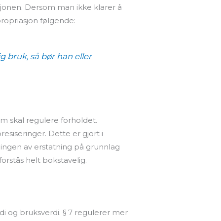
sjonen. Dersom man ikke klarer å
ropriasjon følgende:
ig bruk
, så
bør
han eller
om skal regulere forholdet.
siseringer. Dette er gjort i
ningen av erstatning på grunnlag
forstås helt bokstavelig.
rdi og bruksverdi. § 7 regulerer mer