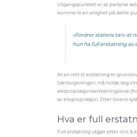
Utgangspunktet er at partene selv
komme til en enighet på dette pun
«Fordrer statens tarv
at n
hun ha
full erstatning
av s
At en rett til erstatning er grunnl
Særlovgivningen må holde seg innen
ekspropriasjonserstatningslova (f
av ekspropriasjon. Etter lovens syst
Hva er full erstat
Full erstatning utgjør etter orvl. 