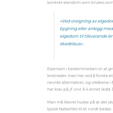
konkret eiendom som brukes som b
«Ved oreigning
av eiged
bygning eller anlegg med 
eigedom til tilsvarande b
skadelaus».
Essensen i bestemmelsen er at grun
kostnader man har ved å foreta et 
nevnte alternativer, og vilkårene i
har krav på, jf. orvl. § 4 annet ledd. 
Man må likevel huske på at det skal
typisk fastsettes til et rundt belø