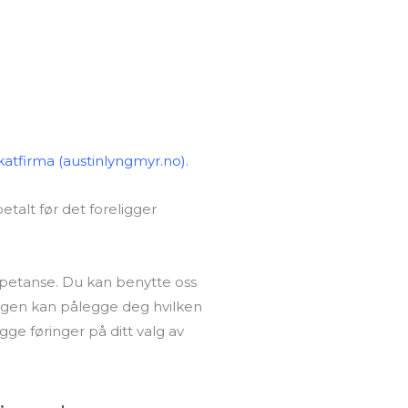
atfirma (austinlyngmyr.no).
talt før det foreligger
ompetanse. Du kan benytte oss
ingen kan pålegge deg hvilken
gge føringer på ditt valg av