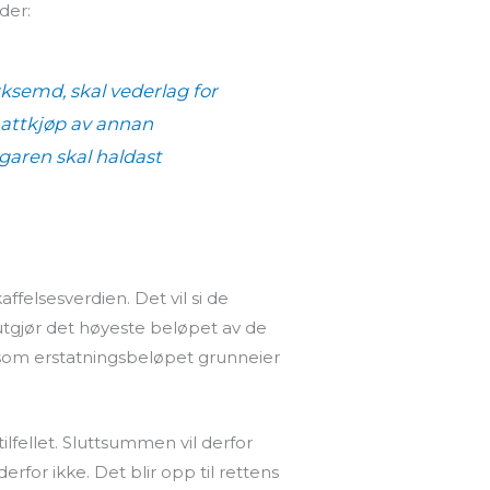
der:
erksemd, skal vederlag for
 attkjøp av annan
garen skal haldast
ffelsesverdien. Det vil si de
 utgjør det høyeste beløpet av de
nn som erstatningsbeløpet grunneier
ilfellet. Sluttsummen vil derfor
rfor ikke. Det blir opp til rettens