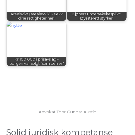
Arealsvikt (arealavvik) - sjekk
Kjøpers undersøkelsesplikt:
dine rettigheter her!
Høyesterett styrker…
Kr 100 000 i prisavslag -
boligen var solgt "som den er"
Advokat Thor Gunnar Austin
Solid juridisk kompetanse