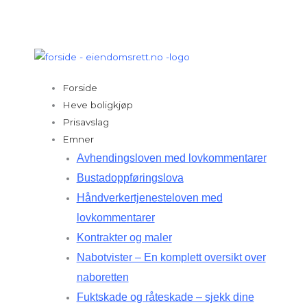
Hopp
rett
til
innholdet
Forside
Heve boligkjøp
Prisavslag
Emner
Avhendingsloven med lovkommentarer
Bustadoppføringslova
Håndverkertjenesteloven med
lovkommentarer
Kontrakter og maler
Nabotvister – En komplett oversikt over
naboretten
Fuktskade og råteskade – sjekk dine