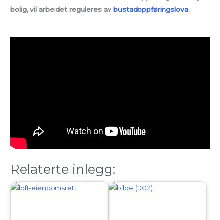
bolig, vil arbeidet reguleres av
bustadoppføringslova
.
Relaterte inlegg: