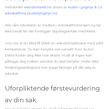
Nettstedet
eiendomsrett.no
drives av
Austin Lyngmyr & Co
advokatfirma (austinlyngmyr.no).
Alle våre advokater er medlem i Advokatforeningen og tar
ikke betalt før det foreligger oppdragsavtale med klient.
Hos oss vil du alltid få tildelt en eiendomsadvokat med solid
kompetanse. Du kan benytte oss uansett hvor du bor.
Dette koster deg ikke noe ekstra. Husk at ingen kan
pålegge deg hvilken advokat du skal benytte. Heller ikke
forsikringsselskapene kan legge føringer på ditt valg av
advokat.
Uforpliktende førstevurdering
av din sak
Har du kanskje en sak du vil gå videre med? Send oss