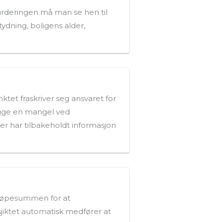
vurderingen må man se hen til
tydning, boligens alder,
tet fraskriver seg ansvaret for
ligge en mangel ved
er har tilbakeholdt informasjon
kjøpesummen for at
 sjiktet automatisk medfører at