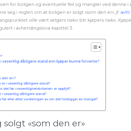
sikoen for boligen og eventuelle feil og mangler ved denne i a
ere seg i reglen om at boligen er solgt «som den er», jf.
avhl.
ngspunktet ville vært selgers risiko blir kjøpers risiko. Kjøper
gulert i avhendingslova kapittel 3.
r»
er i vesentlig dårligere stand enn kjøper kunne forvente?
m den er»?
 er i vesentlig dårligere stand?
det før «vesentlighetskriteriet» er oppfylt?
 i vesentlig dårligere stand?
 før eller etter vurderingen av om det foreligger en mangel?
 solgt «som den er»