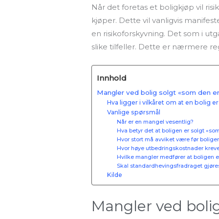
Når det foretas et boligkjøp vil ri
kjøper. Dette vil vanligvis manifest
en risikoforskyvning. Det som i utga
slike tilfeller. Dette er nærmere re
Innhold
Mangler ved bolig solgt «som den e
Hva ligger i vilkåret om at en bolig 
Vanlige spørsmål
Når er en mangel vesentlig?
Hva betyr det at boligen er solgt «so
Hvor stort må avviket være før boligen
Hvor høye utbedringskostnader kreves 
Hvilke mangler medfører at boligen er
Skal standardhevingsfradraget gjøres
Kilde
Mangler ved bolig