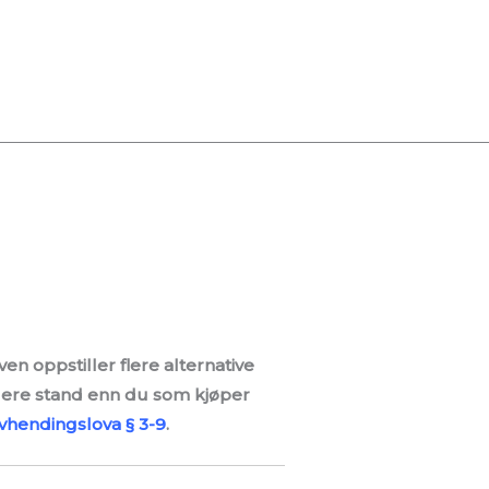
en oppstiller flere alternative
igere stand enn du som kjøper
vhendingslova § 3-9
.