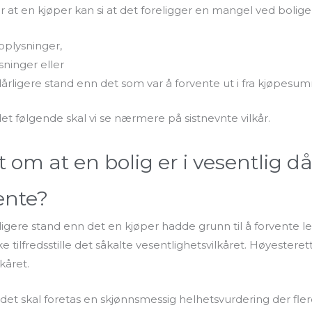
ler at en kjøper kan si at det foreligger en mangel ved boligen,
pplysninger,
sninger eller
årligere stand enn det som var å forvente ut i fra kjøpesu
 det følgende skal vi se nærmere på sistnevnte vilkår.
et om at en bolig er i vesentlig 
ente?
ligere stand enn det en kjøper hadde grunn til å forvente le
e tilfredsstille det såkalte vesentlighetsvilkåret. Høyestere
kåret.
at det skal foretas en skjønnsmessig helhetsvurdering der 