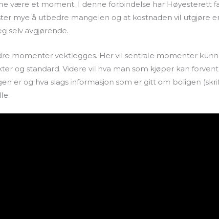
ne være et moment. I denne forbindelse har Høyesterett fas
ter mye å utbedre mangelen og at kostnaden vil utgjøre en
eg selv avgjørende.
dre momenter vektlegges. Her vil sentrale momenter kunne
kter og standard. Videre vil hva man som kjøper kan forven
 er og hva slags informasjon som er gitt om boligen (skriftl
le.