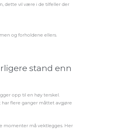
 dette vil være i de tilfeller der
mmen og forholdene ellers.
dårligere stand enn
gger opp til en høy terskel.
tt har flere ganger måttet avgjøre
flere momenter må vektlegges. Her