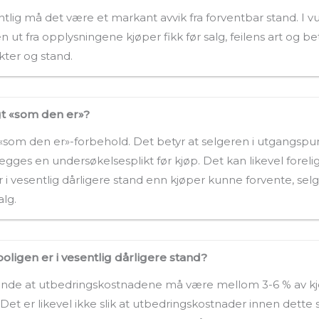
tlig må det være et markant avvik fra forventbar stand. I 
 ut fra opplysningene kjøper fikk før salg, feilens art og be
ter og stand.
gt «som den er»?
«som den er»-forbehold. Det betyr at selgeren i utgangspunk
legges en undersøkelsesplikt før kjøp. Det kan likevel fore
vesentlig dårligere stand enn kjøper kunne forvente, selg
alg.
oligen er i vesentlig dårligere stand?
ående at utbedringskostnadene må være mellom 3-6 % av 
. Det er likevel ikke slik at utbedringskostnader innen dette