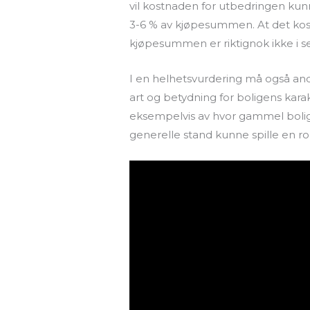
vil kostnaden for utbedringen kun
3-6 % av kjøpesummen. At det kos
kjøpesummen er riktignok ikke i s
I en helhetsvurdering må også an
art og betydning for boligens kara
eksempelvis av hvor gammel boligen
generelle stand kunne spille en rol