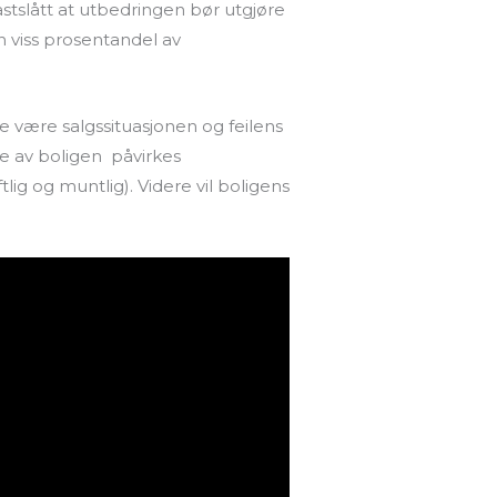
tslått at utbedringen bør utgjøre
 viss prosentandel av
 være salgssituasjonen og feilens
te av boligen påvirkes
ig og muntlig). Videre vil boligens