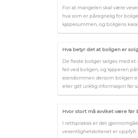
For at mangelen skal være vesen
hva som er påregnelig for boligen
kjøpesummen, og boligens karak
Hva betyr det at boligen er sol
De fleste boliger selges med et 
feil ved boligen, og kjøperen på
eiendommen dersom boligen er i 
eller gitt uriktig informasjon før s
Hvor stort må avviket være før b
I rettspraksis er det gjennomg
vesentlighetskriteriet er oppfylt