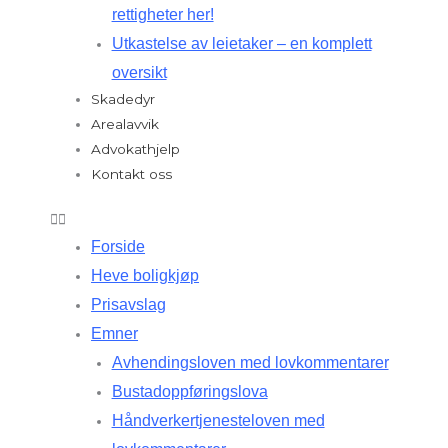
rettigheter her!
Utkastelse av leietaker – en komplett
oversikt
Skadedyr
Arealavvik
Advokathjelp
Kontakt oss
Forside
Heve boligkjøp
Prisavslag
Emner
Avhendingsloven med lovkommentarer
Bustadoppføringslova
Håndverkertjenesteloven med