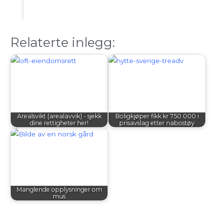
Relaterte inlegg:
Arealsvikt (arealavvik) - sjekk
Boligkjøper fikk kr 750 000 i
dine rettigheter her!
prisavslag etter nabostøy
Manglende opplysninger om
mus