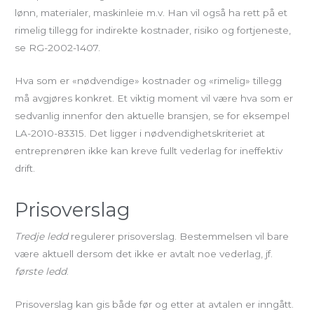
lønn, materialer, maskinleie m.v. Han vil også ha rett på et
rimelig tillegg for indirekte kostnader, risiko og fortjeneste,
se RG-2002-1407.
Hva som er «nødvendige» kostnader og «rimelig» tillegg
må avgjøres konkret. Et viktig moment vil være hva som er
sedvanlig innenfor den aktuelle bransjen, se for eksempel
LA-2010-83315. Det ligger i nødvendighetskriteriet at
entreprenøren ikke kan kreve fullt vederlag for ineffektiv
drift.
Prisoverslag
Tredje ledd
regulerer prisoverslag. Bestemmelsen vil bare
være aktuell dersom det ikke er avtalt noe vederlag, jf.
første ledd
.
Prisoverslag kan gis både før og etter at avtalen er inngått.