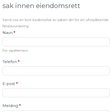
sak innen eiendomsrett
Send oss en kort beskrivelse av saken din for en uforpliktende
førstevurdering
Kontakt
Navn
*
oss
For- og etternavn
Telefon
*
E-post
*
Melding
*