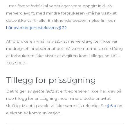
Etter
femte ledd
skal vederlaget være oppgitt inklusiv
merverdiavgift, med mindre forbrukeren «må ha visst» at
dette ikke var tilfelle. En liknende bestemmelse finnes i
håndverkertjenestelovens § 32
.
At forbrukeren «må ha visst» at merverdiavgiften ikke var
medregnet innebærer at det må være nærmest uforståelig
at forbrukeren ikke visste at avgiften kom i tillegg, se NOU
1992:9 s. 91.
Tillegg for prisstigning
Det følger av
sjette ledd
at entreprenøren ikke har krav på
noe tillegg for prisstigning med mindre dette er avtalt
skriftlig. Muntlig avtale vil ikke være tilstrekkelig. Se
§ 6 a
om
elektronisk kommunikasjon.