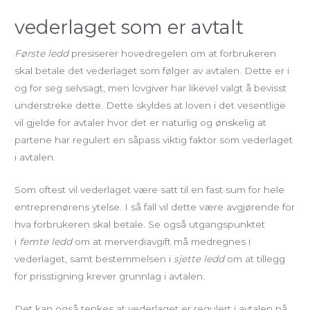
vederlaget som er avtalt
Første ledd
presiserer hovedregelen om at forbrukeren
skal betale det vederlaget som følger av avtalen. Dette er i
og for seg selvsagt, men lovgiver har likevel valgt å bevisst
understreke dette. Dette skyldes at loven i det vesentlige
vil gjelde for avtaler hvor det er naturlig og ønskelig at
partene har regulert en såpass viktig faktor som vederlaget
i avtalen.
Som oftest vil vederlaget være satt til en fast sum for hele
entreprenørens ytelse. I så fall vil dette være avgjørende for
hva forbrukeren skal betale. Se også utgangspunktet
i
femte ledd
om at merverdiavgift må medregnes i
vederlaget, samt bestemmelsen i
sjette ledd
om at tillegg
for prisstigning krever grunnlag i avtalen.
Det kan også tenkes at vederlaget er regulert i avtalen på