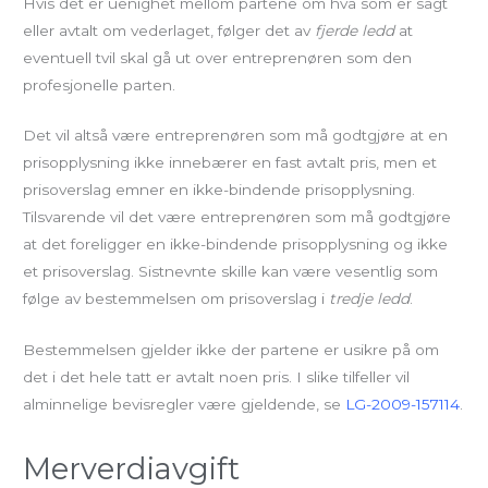
Hvis det er uenighet mellom partene om hva som er sagt
eller avtalt om vederlaget, følger det av
fjerde ledd
at
eventuell tvil skal gå ut over entreprenøren som den
profesjonelle parten.
Det vil altså være entreprenøren som må godtgjøre at en
prisopplysning ikke innebærer en fast avtalt pris, men et
prisoverslag emner en ikke-bindende prisopplysning.
Tilsvarende vil det være entreprenøren som må godtgjøre
at det foreligger en ikke-bindende prisopplysning og ikke
et prisoverslag. Sistnevnte skille kan være vesentlig som
følge av bestemmelsen om prisoverslag i
tredje ledd
.
Bestemmelsen gjelder ikke der partene er usikre på om
det i det hele tatt er avtalt noen pris. I slike tilfeller vil
alminnelige bevisregler være gjeldende, se
LG-2009-157114
.
Merverdiavgift