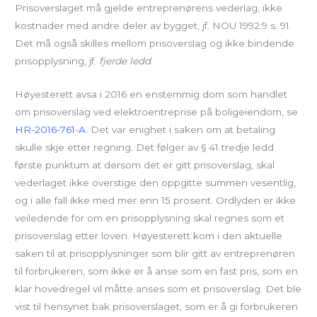
Prisoverslaget må gjelde entreprenørens vederlag, ikke
kostnader med andre deler av bygget, jf. NOU 1992:9 s. 91.
Det må også skilles mellom prisoverslag og ikke bindende
prisopplysning, jf.
fjerde ledd
.
Høyesterett avsa i 2016 en enstemmig dom som handlet
om prisoverslag ved elektroentreprise på boligeiendom, se
HR-2016-761-A
. Det var enighet i saken om at betaling
skulle skje etter regning. Det følger av § 41 tredje ledd
første punktum at dersom det er gitt prisoverslag, skal
vederlaget ikke overstige den oppgitte summen vesentlig,
og i alle fall ikke med mer enn 15 prosent. Ordlyden er ikke
veiledende for om en prisopplysning skal regnes som et
prisoverslag etter loven. Høyesterett kom i den aktuelle
saken til at prisopplysninger som blir gitt av entreprenøren
til forbrukeren, som ikke er å anse som en fast pris, som en
klar hovedregel vil måtte anses som et prisoverslag. Det ble
vist til hensynet bak prisoverslaget, som er å gi forbrukeren