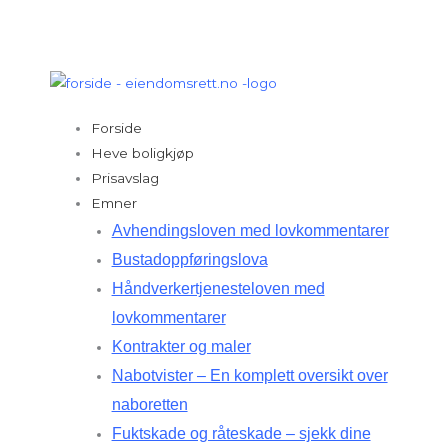
Hopp
rett
til
innholdet
Forside
Heve boligkjøp
Prisavslag
Emner
Avhendingsloven med lovkommentarer
Bustadoppføringslova
Håndverkertjenesteloven med
lovkommentarer
Kontrakter og maler
Nabotvister – En komplett oversikt over
naboretten
Fuktskade og råteskade – sjekk dine