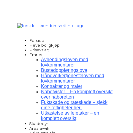
Hopp
rett
til
innholdet
Forside
Heve boligkjøp
Prisavslag
Emner
Avhendingsloven med
lovkommentarer
Bustadoppføringslova
Håndverkertjenesteloven med
lovkommentarer
Kontrakter og maler
Nabotvister – En komplett oversikt
over naboretten
Fuktskade og råteskade – sjekk
dine rettigheter her!
Utkastelse av leietaker – en
komplett oversikt
Skadedyr
Arealavvik
Advokathjelp