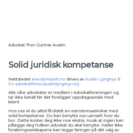
Advokat Thor Gunnar Austin
Solid juridisk kompetanse
Nettstedet
eiendomsrett.no
drives av
Austin Lyngmyr &
Co advokatfirma (austinlyngmyr.no).
Alle våre advokater er medlem i Advokatforeningen og
tar ikke betalt før det foreligger oppdragsavtale med
klient.
Hos oss vil du alltid få tildelt en eiendomsadvokat med
solid kompetanse. Du kan benytte oss uansett hvor du
bor. Dette koster deg ikke noe ekstra. Husk at ingen kan
pålegge deg hvilken advokat du skal benytte. Heller ikke
forsikringsselskapene kan legge føringer på ditt valg av