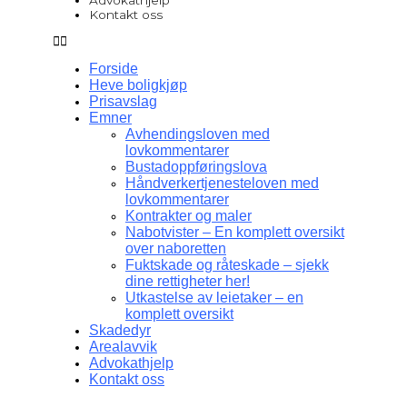
Kontakt oss
Forside
Heve boligkjøp
Prisavslag
Emner
Avhendingsloven med
lovkommentarer
Bustadoppføringslova
Håndverkertjenesteloven med
lovkommentarer
Kontrakter og maler
Nabotvister – En komplett oversikt
over naboretten
Fuktskade og råteskade – sjekk
dine rettigheter her!
Utkastelse av leietaker – en
komplett oversikt
Skadedyr
Arealavvik
Advokathjelp
Kontakt oss