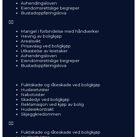
Avhendingsloven
Eiendomsrettslige begreper
Bustadoppføringslova
Mangel i forbindelse med håndverker
Heving av boligkjøp
Arealsvikt
Prisavslag ved boligkjøp
Utkastelse av leietaker
Avhendingsloven
Eiendomsrettslige begreper
Bustadoppføringslova
Fuktskade og råteskade ved boligkjøp
Husleietvister
Nabotvister
Skadedyr ved boligkjøp
Reklamasjon ved kjøp av bolig
Husleiekontrakt
Skjeggkredommen
Fuktskade og råteskade ved boligkjøp