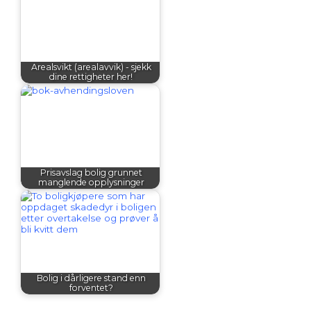
Arealsvikt (arealavvik) - sjekk
dine rettigheter her!
Prisavslag bolig grunnet
manglende opplysninger
Bolig i dårligere stand enn
forventet?