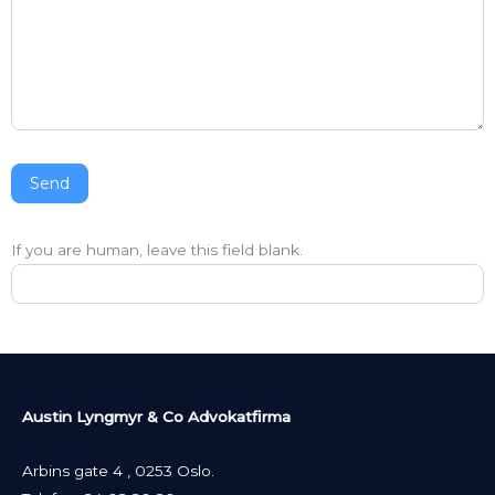
Send
If you are human, leave this field blank.
Austin Lyngmyr & Co Advokatfirma
Arbins gate 4 , 0253 Oslo.