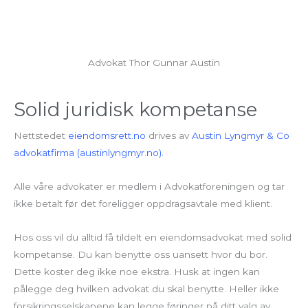
Advokat Thor Gunnar Austin
Solid juridisk kompetanse
Nettstedet
eiendomsrett.no
drives av
Austin Lyngmyr & Co
advokatfirma (austinlyngmyr.no).
Alle våre advokater er medlem i Advokatforeningen og tar
ikke betalt før det foreligger oppdragsavtale med klient.
Hos oss vil du alltid få tildelt en eiendomsadvokat med solid
kompetanse. Du kan benytte oss uansett hvor du bor.
Dette koster deg ikke noe ekstra. Husk at ingen kan
pålegge deg hvilken advokat du skal benytte. Heller ikke
forsikringsselskapene kan legge føringer på ditt valg av