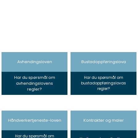
Kategorier
Avhendingsloven
Bustadoppføringslova
Har du spørsmål om
Har du spørsmål om
avhendingslovens
bustadoppføringslovas
regler?
regler?
Håndverkertjeneste-loven
Kontrakter og maler
Har du spørsmål om