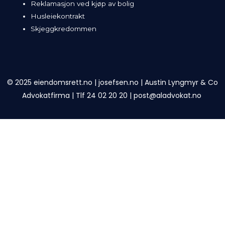
Reklamasjon ved kjøp av bolig
Husleiekontrakt
Skjeggkredommen
© 2025 eiendomsrett.no |
josefsen.no
|
Austin Lyngmyr & Co
Advokatfirma
|
Tlf 24 02 20 20
|
post@aladvokat.no