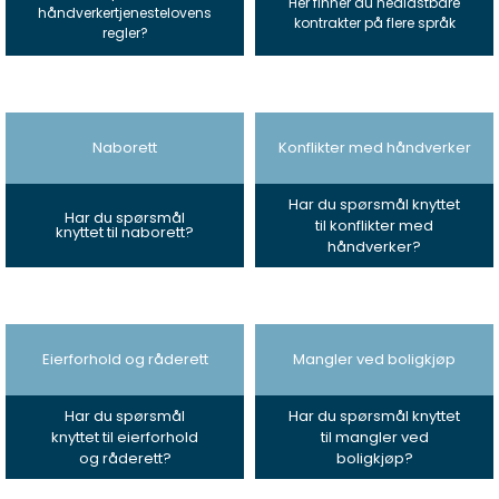
Her finner du nedlastbare
håndverkertjenestelovens
kontrakter på flere språk
regler?
Naborett
Konflikter med håndverker
Har du spørsmål knyttet
Har du spørsmål
til konflikter med
knyttet til naborett?
håndverker?
Eierforhold og råderett
Mangler ved boligkjøp
Har du spørsmål
Har du spørsmål knyttet
knyttet til eierforhold
til mangler ved
og råderett?
boligkjøp?