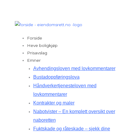
Hopp
rett
til
innholdet
Forside
Heve boligkjøp
Prisavslag
Emner
Avhendingsloven med lovkommentarer
Bustadoppføringslova
Håndverkertjenesteloven med
lovkommentarer
Kontrakter og maler
Nabotvister – En komplett oversikt over
naboretten
Fuktskade og råteskade – sjekk dine