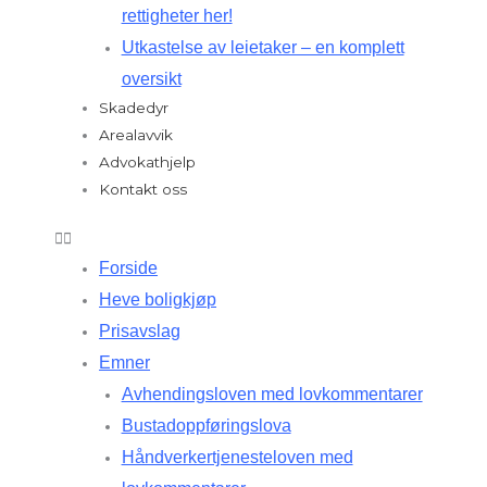
rettigheter her!
Utkastelse av leietaker – en komplett
oversikt
Skadedyr
Arealavvik
Advokathjelp
Kontakt oss
Forside
Heve boligkjøp
Prisavslag
Emner
Avhendingsloven med lovkommentarer
Bustadoppføringslova
Håndverkertjenesteloven med