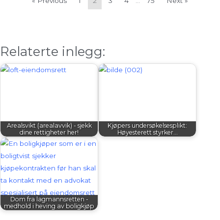
« Previous
1
2
3
4
…
75
Next »
Relaterte inlegg:
Arealsvikt (arealavvik) - sjekk
Kjøpers undersøkelsesplikt:
dine rettigheter her!
Høyesterett styrker…
Dom fra lagmannsretten -
medhold i heving av boligkjøp