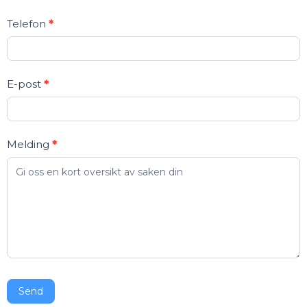
Telefon
*
E-post
*
Melding
*
Send