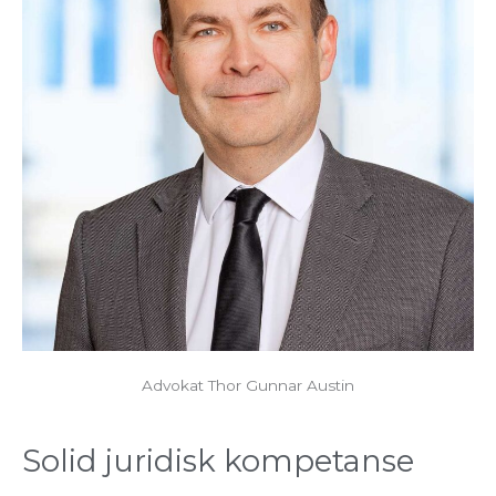
Advokat Thor Gunnar Austin
Solid juridisk kompetanse