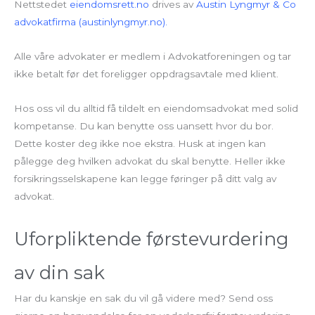
Nettstedet
eiendomsrett.no
drives av
Austin Lyngmyr & Co
advokatfirma (austinlyngmyr.no).
Alle våre advokater er medlem i Advokatforeningen og tar
ikke betalt før det foreligger oppdragsavtale med klient.
Hos oss vil du alltid få tildelt en eiendomsadvokat med solid
kompetanse. Du kan benytte oss uansett hvor du bor.
Dette koster deg ikke noe ekstra. Husk at ingen kan
pålegge deg hvilken advokat du skal benytte. Heller ikke
forsikringsselskapene kan legge føringer på ditt valg av
advokat.
Uforpliktende førstevurdering
av din sak
Har du kanskje en sak du vil gå videre med? Send oss