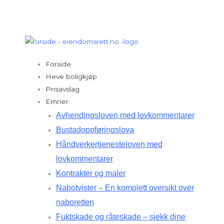
Hopp
rett
til
innholdet
Forside
Heve boligkjøp
Prisavslag
Emner
Avhendingsloven med lovkommentarer
Bustadoppføringslova
Håndverkertjenesteloven med
lovkommentarer
Kontrakter og maler
Nabotvister – En komplett oversikt over
naboretten
Fuktskade og råteskade – sjekk dine