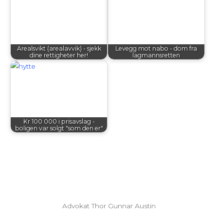
Arealsvikt (arealavvik) - sjekk
Levegg mot nabo - dom fra
dine rettigheter her!
lagmannsretten
Kr 100 000 i prisavslag -
boligen var solgt "som den er"
Advokat Thor Gunnar Austin