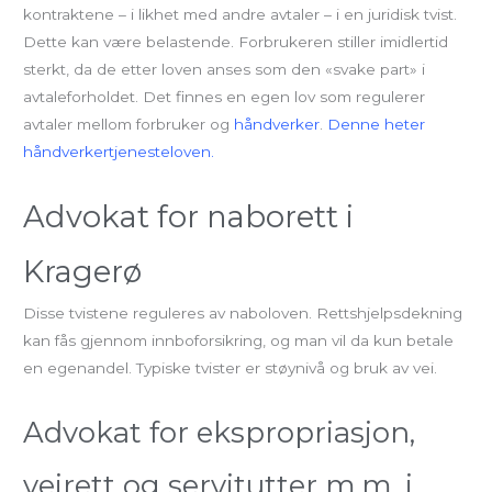
kontraktene – i likhet med andre avtaler – i en juridisk tvist.
Dette kan være belastende. Forbrukeren stiller imidlertid
sterkt, da de etter loven anses som den «svake part» i
avtaleforholdet. Det finnes en egen lov som regulerer
avtaler mellom forbruker og
håndverker
.
Denne heter
håndverkertjenesteloven.
Advokat for naborett i
Kragerø
Disse tvistene reguleres av naboloven. Rettshjelpsdekning
kan fås gjennom innboforsikring, og man vil da kun betale
en egenandel. Typiske tvister er støynivå og bruk av vei.
Advokat for ekspropriasjon,
veirett og servitutter m.m. i