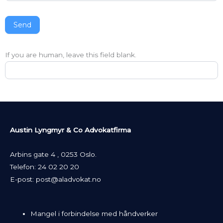
Send
If you are human, leave this field blank.
Austin Lyngmyr & Co Advokatfirma
Arbins gate 4 , 0253 Oslo.
Telefon:
24 02 20 20
E-post:
post@aladvokat.no
Mangel i forbindelse med håndverker