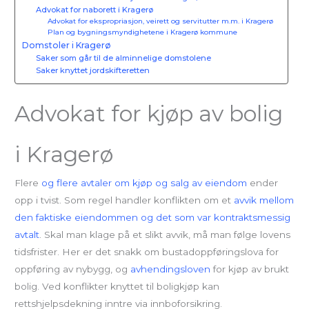
Advokat for naborett i Kragerø
Advokat for ekspropriasjon, veirett og servitutter m.m. i Kragerø
Plan og bygningsmyndighetene i Kragerø kommune
Domstoler i Kragerø
Saker som går til de alminnelige domstolene
Saker knyttet jordskifteretten
Advokat for kjøp av bolig
i Kragerø
Flere
og flere avtaler om kjøp og salg av eiendom
ender
opp i tvist. Som regel handler konflikten om et
avvik mellom
den faktiske eiendommen og det som var kontraktsmessig
avtalt
. Skal man klage på et slikt avvik, må man følge lovens
tidsfrister. Her er det snakk om bustadoppføringslova for
oppføring av nybygg, og
avhendingsloven
for kjøp av brukt
bolig. Ved konflikter knyttet til boligkjøp kan
rettshjelpsdekning inntre via innboforsikring.