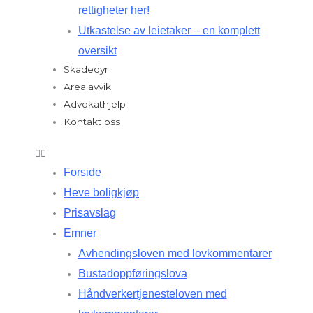
rettigheter her!
Utkastelse av leietaker – en komplett
oversikt
Skadedyr
Arealavvik
Advokathjelp
Kontakt oss
Forside
Heve boligkjøp
Prisavslag
Emner
Avhendingsloven med lovkommentarer
Bustadoppføringslova
Håndverkertjenesteloven med