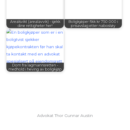
Arealsvikt (arealavvik) - sjekk
Boligkjøper fikk kr 750 000 i
dine rettigheter her!
prisavslag etter nabostøy
Dom fra lagmannsretten -
medhold i heving av boligkjøp
Advokat Thor Gunnar Austin