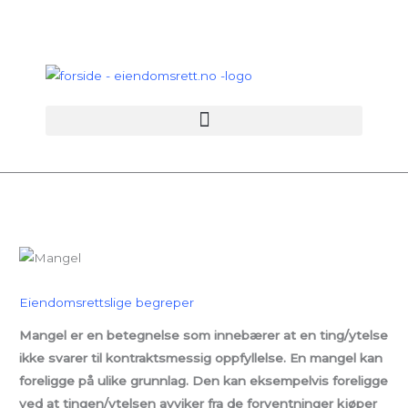
Hopp
rett
til
innholdet
Eiendomsrettslige begreper
Mangel er en betegnelse som innebærer at en ting/ytelse
ikke svarer til kontraktsmessig oppfyllelse. En mangel kan
foreligge på ulike grunnlag. Den kan eksempelvis foreligge
ved at tingen/ytelsen avviker fra de forventninger kjøper