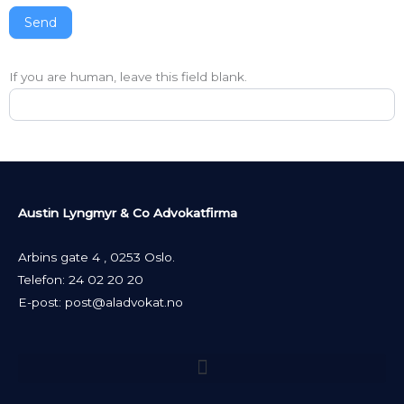
Send
If you are human, leave this field blank.
Austin Lyngmyr & Co Advokatfirma
Arbins gate 4 , 0253 Oslo.
Telefon:
24 02 20 20
E-post:
post@aladvokat.no