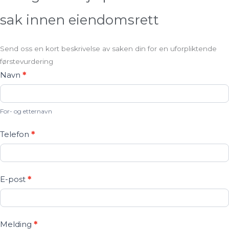
sak innen eiendomsrett
Send oss en kort beskrivelse av saken din for en uforpliktende
førstevurdering
Kontakt
Navn
*
oss
For- og etternavn
Telefon
*
E-post
*
Melding
*