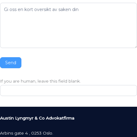
Send
If you are human, leave this field blank.
Austin Lyngmyr & Co Advokatfirma
Arbins gate 4 , 0253 Oslo.