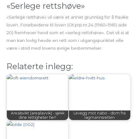
«Serlege rettshøve»
«Serlege retthøve» vil være et annet grunnlag for å fravike
loven. Forarbeidene til loven (Ot.prp.nr.24 (1960–1961) side
20) fremhever hevd som et «serleg rettshøve». Det vil si at
man kan lovlig hevde en rett som i utgangspunktet ville
være i strid med lovens øvrige bestemmelser.
Relaterte inlegg:
Arealsvikt (arealavvik) - sjekk
Levegg mot nabo - dom fra
dine rettigheter her!
lagmannsretten