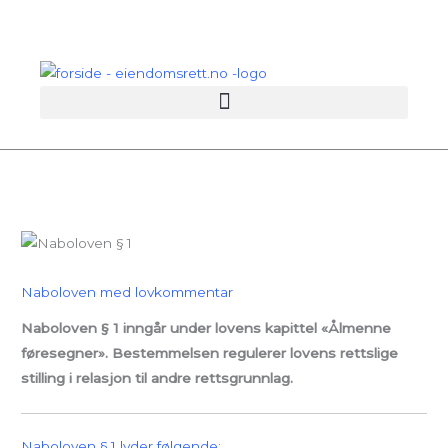
Hopp
rett
til
innholdet
Naboloven med lovkommentar
Naboloven § 1 inngår under lovens kapittel «Ålmenne
føresegner». Bestemmelsen regulerer lovens rettslige
stilling i relasjon til andre rettsgrunnlag.
Naboloven § 1 lyder følgende: