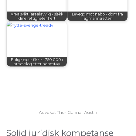
Arealsvikt (arealavvik) - sjekk
Levegg mot nabo - dom fra
dine rettigheter her!
lagmannsretten
Boligkjøper fikk kr 750 000 i
prisavslag etter nabostøy
Advokat Thor Gunnar Austin
Solid juridisk kompetanse