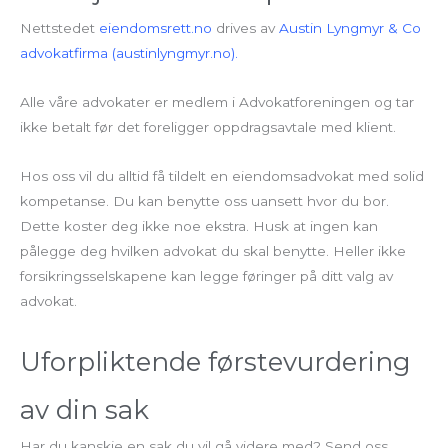
Nettstedet
eiendomsrett.no
drives av
Austin Lyngmyr & Co
advokatfirma (austinlyngmyr.no).
Alle våre advokater er medlem i Advokatforeningen og tar
ikke betalt før det foreligger oppdragsavtale med klient.
Hos oss vil du alltid få tildelt en eiendomsadvokat med solid
kompetanse. Du kan benytte oss uansett hvor du bor.
Dette koster deg ikke noe ekstra. Husk at ingen kan
pålegge deg hvilken advokat du skal benytte. Heller ikke
forsikringsselskapene kan legge føringer på ditt valg av
advokat.
Uforpliktende førstevurdering
av din sak
Har du kanskje en sak du vil gå videre med? Send oss