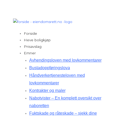
Hopp
rett
til
innholdet
Forside
Heve boligkjøp
Prisavslag
Emner
Avhendingsloven med lovkommentarer
Bustadoppføringslova
Håndverkertjenesteloven med
lovkommentarer
Kontrakter og maler
Nabotvister – En komplett oversikt over
naboretten
Fuktskade og råteskade – sjekk dine