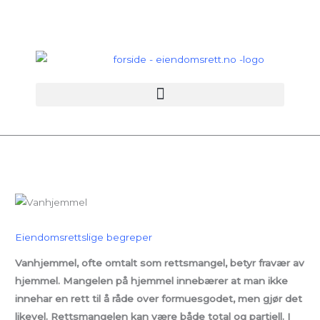
Hopp
rett
til
innholdet
Eiendomsrettslige begreper
Vanhjemmel, ofte omtalt som rettsmangel, betyr fravær av
hjemmel. Mangelen på hjemmel innebærer at man ikke
innehar en rett til å råde over formuesgodet, men gjør det
likevel. Rettsmangelen kan være både total og partiell. I