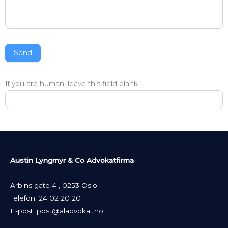
Send
If you are human, leave this field blank.
Austin Lyngmyr & Co Advokatfirma
Arbins gate 4 , 0253 Oslo.
Telefon:
24 02 20 20
E-post:
post@aladvokat.no