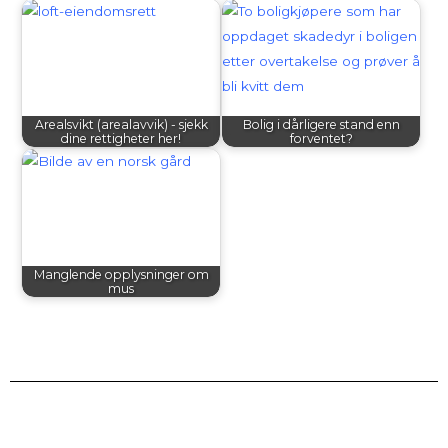
Arealsvikt (arealavvik) - sjekk
Bolig i dårligere stand enn
dine rettigheter her!
forventet?
Manglende opplysninger om
mus