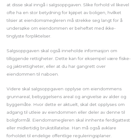
at disse skal inngå i salgsoppgaven. Slike forhold vil likevel
ofte ha en stor betydning for kjøpet av boligen, hvilket
tilsier at eiendomsmegleren må strekke seg langt for å
undersøke om eiendommen er beheftet med ikke-
tinglyste forpliktelser.
Salgsoppgaven skal også inneholde informasjon om
tilliggende rettigheter. Dette kan for eksempel være fiske-
og jaktrettigheter, eller at du har gangrett over
eiendommen til naboen.
Videre skal salgsoppgaven opplyse om eiendommens
grunnareal, bebyggelsens areal og angivelse av alder og
byggemåte. Hvor dette er aktuelt, skal det opplyses om
adgang til utleie av eiendommen eller deler av denne til
boligformål. Eiendomsmegleren skal innhente ferdigattest
eller midlertidig brukstillatelse. Han må også avklare
forholdet til endelige offentlige reguleringsplaner.