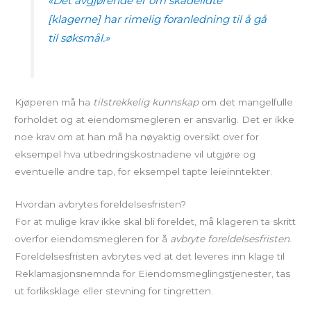
«Det avgjørende er om skadelidte
[klagerne] har rimelig foranledning til å gå
til søksmål.»
Kjøperen må ha
tilstrekkelig kunnskap
om det mangelfulle
forholdet og at eiendomsmegleren er ansvarlig. Det er ikke
noe krav om at han må ha nøyaktig oversikt over for
eksempel hva utbedringskostnadene vil utgjøre og
eventuelle andre tap, for eksempel tapte leieinntekter.
Hvordan avbrytes foreldelsesfristen?
For at mulige krav ikke skal bli foreldet, må klageren ta skritt
overfor eiendomsmegleren for å
avbryte foreldelsesfristen
.
Foreldelsesfristen avbrytes ved at det leveres inn klage til
Reklamasjonsnemnda for Eiendomsmeglingstjenester, tas
ut forliksklage eller stevning for tingretten.