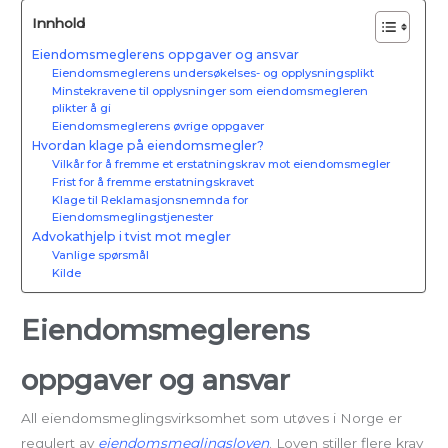
Innhold
Eiendomsmeglerens oppgaver og ansvar
Eiendomsmeglerens undersøkelses- og opplysningsplikt
Minstekravene til opplysninger som eiendomsmegleren
plikter å gi
Eiendomsmeglerens øvrige oppgaver
Hvordan klage på eiendomsmegler?
Vilkår for å fremme et erstatningskrav mot eiendomsmegler
Frist for å fremme erstatningskravet
Klage til Reklamasjonsnemnda for
Eiendomsmeglingstjenester
Advokathjelp i tvist mot megler
Vanlige spørsmål
Kilde
Eiendomsmeglerens
oppgaver og ansvar
All eiendomsmeglingsvirksomhet som utøves i Norge er
regulert av
eiendomsmeglingsloven
. Loven stiller flere krav