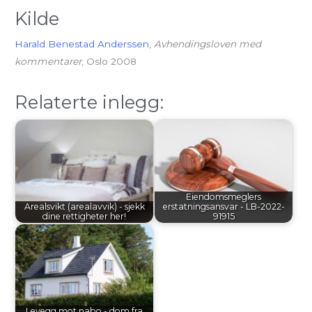
Kilde
Harald Benestad Anderssen
,
Avhendingsloven med
kommentarer
, Oslo 2008
Relaterte inlegg:
Eiendomsmeglers
Arealsvikt (arealavvik) - sjekk
erstatningsansvar - LB-2022-
dine rettigheter her!
91915
Levegg mot nabo - dom fra