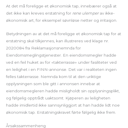
At det må foreligge et økonomisk tap, innebærer også at
det ikke kan kreves erstatning for
rene ulemper
av ikke-
økonomisk art, for eksempel søvnløse netter og irritasjon.
Betydningen av at det må foreligge et økonomisk tap for at
erstatning skal tilkjennes, kan illustreres ved klage nr.
2020084 fra Reklamasjonsnemnda for
Eiendomsmeglingstjenester. En eiendomsmegler hadde
ved en feil huket av for «takterrasse» under fasiliteter ved
en leilighet i en FINN-annonse. Det var i realiteten ingen
felles takterrasse. Nemnda kom til at den uriktige
opplysningen som ble gitt i annonsen innebar at
eiendomsmegleren hadde misligholdt sin opplysningsplikt,
og følgelig opptrådt uaktsomt. Kjøperen av leiligheten
hadde imidlertid ikke sannsynliggjort at han hadde lidt noe
økonomisk tap. Erstatningskravet førte følgelig ikke frem.
Årsakssammenheng