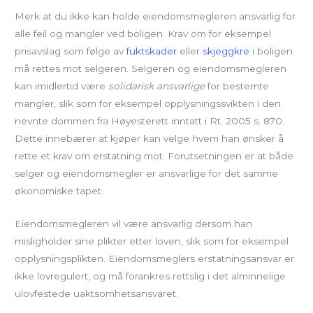
Merk at du ikke kan holde eiendomsmegleren ansvarlig for
alle feil og mangler ved boligen. Krav om for eksempel
prisavslag som følge av
fuktskader
eller
skjeggkre
i boligen
må rettes mot selgeren. Selgeren og eiendomsmegleren
kan imidlertid være
solidarisk ansvarlige
for bestemte
mangler, slik som for eksempel opplysningssvikten i den
nevnte dommen fra Høyesterett inntatt i Rt. 2005 s. 870.
Dette innebærer at kjøper kan velge hvem han ønsker å
rette et krav om erstatning mot. Forutsetningen er at både
selger og eiendomsmegler er ansvarlige for det samme
økonomiske tapet.
Eiendomsmegleren vil være ansvarlig dersom han
misligholder sine plikter etter loven, slik som for eksempel
opplysningsplikten. Eiendomsmeglers erstatningsansvar er
ikke lovregulert, og må forankres rettslig i det alminnelige
ulovfestede uaktsomhetsansvaret.