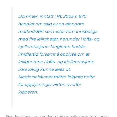
Dommen inntatt i
Rt. 2005 s. 870
handlet om salg av en eiendom
markedsført som «stor tomannsbolig»
med fire leiligheter, herunder i lofts- og
kjelleretasjene. Megleren hadde
imidlertid forsømt å opplyse om at
leilighetene i lofts- og kjelleretasjene
ikke lovlig kunne leies ut.
Meglerselskapet måtte følgelig hefte
for opplysningssvikten overfor
kjøperen.
Eiendomsmegleren er den
profesjonelle mellommannen