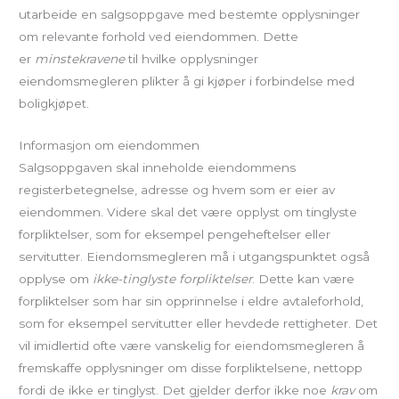
utarbeide en salgsoppgave med bestemte opplysninger
om relevante forhold ved eiendommen. Dette
er
minstekravene
til hvilke opplysninger
eiendomsmegleren plikter å gi kjøper i forbindelse med
boligkjøpet.
Informasjon om eiendommen
Salgsoppgaven skal inneholde eiendommens
registerbetegnelse, adresse og hvem som er eier av
eiendommen. Videre skal det være opplyst om tinglyste
forpliktelser, som for eksempel pengeheftelser eller
servitutter. Eiendomsmegleren må i utgangspunktet også
opplyse om
ikke-tinglyste forpliktelser
. Dette kan være
forpliktelser som har sin opprinnelse i eldre avtaleforhold,
som for eksempel servitutter eller hevdede rettigheter. Det
vil imidlertid ofte være vanskelig for eiendomsmegleren å
fremskaffe opplysninger om disse forpliktelsene, nettopp
fordi de ikke er tinglyst. Det gjelder derfor ikke noe
krav
om