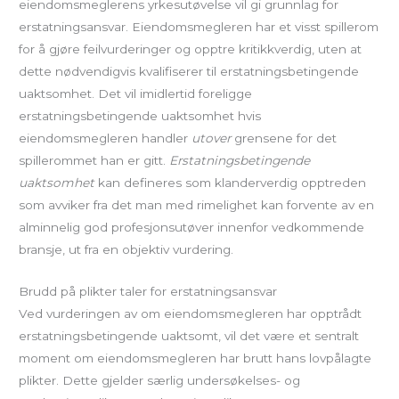
eiendomsmeglerens yrkesutøvelse vil gi grunnlag for
erstatningsansvar. Eiendomsmegleren har et visst spillerom
for å gjøre feilvurderinger og opptre kritikkverdig, uten at
dette nødvendigvis kvalifiserer til erstatningsbetingende
uaktsomhet. Det vil imidlertid foreligge
erstatningsbetingende uaktsomhet hvis
eiendomsmegleren handler
utover
grensene for det
spillerommet han er gitt.
Erstatningsbetingende
uaktsomhet
kan defineres som klanderverdig opptreden
som avviker fra det man med rimelighet kan forvente av en
alminnelig god profesjonsutøver innenfor vedkommende
bransje, ut fra en objektiv vurdering.
Brudd på plikter taler for erstatningsansvar
Ved vurderingen av om eiendomsmegleren har opptrådt
erstatningsbetingende uaktsomt, vil det være et sentralt
moment om eiendomsmegleren har brutt hans lovpålagte
plikter. Dette gjelder særlig undersøkelses- og