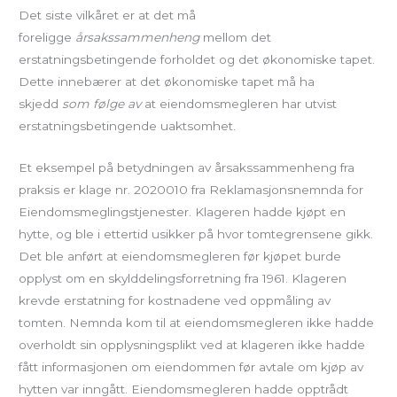
Det siste vilkåret er at det må
foreligge
årsakssammenheng
mellom det
erstatningsbetingende forholdet og det økonomiske tapet.
Dette innebærer at det økonomiske tapet må ha
skjedd
som følge av
at eiendomsmegleren har utvist
erstatningsbetingende uaktsomhet.
Et eksempel på betydningen av årsakssammenheng fra
praksis er klage nr. 2020010 fra Reklamasjonsnemnda for
Eiendomsmeglingstjenester. Klageren hadde kjøpt en
hytte, og ble i ettertid usikker på hvor tomtegrensene gikk.
Det ble anført at eiendomsmegleren før kjøpet burde
opplyst om en skylddelingsforretning fra 1961. Klageren
krevde erstatning for kostnadene ved oppmåling av
tomten. Nemnda kom til at eiendomsmegleren ikke hadde
overholdt sin opplysningsplikt ved at klageren ikke hadde
fått informasjonen om eiendommen før avtale om kjøp av
hytten var inngått. Eiendomsmegleren hadde opptrådt