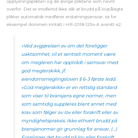
opplysningsplikten og de øvrige pliktene som nevnt
overfor. Det er imidlertid ikke slik at brudd på lovpålagte
plikter automatisk medfører erstatningsansvar, se for
eksempel dommen inntatt i HR-2018-1234-A avsnitt 42:
«
Ved avgjørelsen av om det foreligger
uaktsomhet, vil et sentralt moment være
om megleren har opptrådt i samsvar med
god
meglerskikk,
jf.
eiendomsmeglingsloven § 6-3 første ledd.
«God
meglerskikk»
er en rettslig standard
som viser til bransjens egne normer, men
som samtidig suppleres blant annet med
krav som følger av lov eller forskrift eller av
myndighetspraksis. Ikke ethvert brudd på
bransjenormer gir grunnlag for ansvar, (…)
Foreligger det brudd på lov eller forskrift,