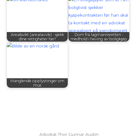
Arealsvikt (arealavvik) - sjekk
Dom fra lagmannsretten -
dine rettigheter her!
medhold i heving av boligkjøp
Manglende opplysninger om
mus
Advokat Thor Gunnar Austin