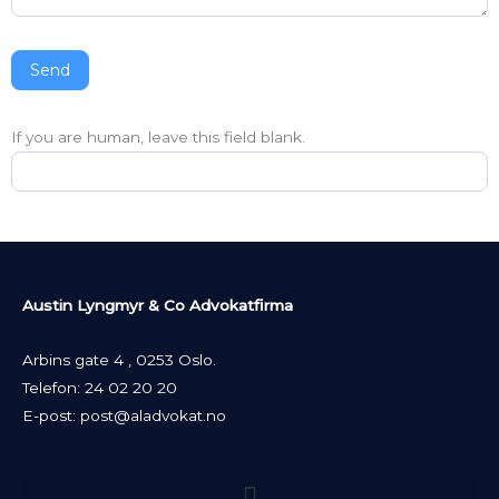
Send
If you are human, leave this field blank.
Austin Lyngmyr & Co Advokatfirma
Arbins gate 4 , 0253 Oslo.
Telefon:
24 02 20 20
E-post:
post@aladvokat.no