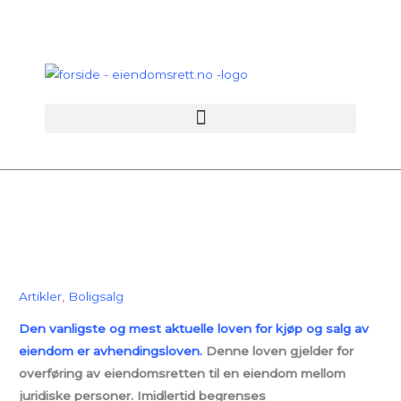
Hopp
rett
til
innholdet
Artikler
,
Boligsalg
Den vanligste og mest aktuelle loven for kjøp og salg av
eiendom er avhendingsloven.
Denne loven gjelder for
overføring av eiendomsretten til en eiendom mellom
juridiske personer. Imidlertid begrenses