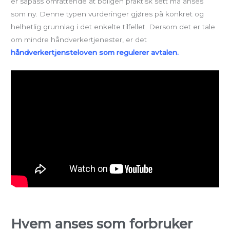
er såpass omfattende at boligen praktisk sett må anses
som ny. Denne typen vurderinger gjøres på konkret og
helhetlig grunnlag i det enkelte tilfellet. Dersom det er tale
om mindre håndverkertjenester, er det
håndverkertjensteloven som regulerer avtalen.
Hvem anses som forbruker