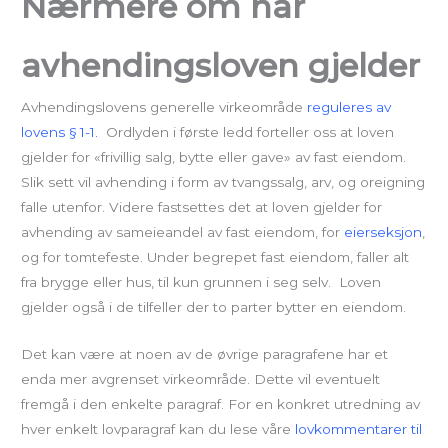
Nærmere om når
avhendingsloven gjelder
Avhendingslovens generelle virkeområde
reguleres av
lovens § 1-1.
Ordlyden i første ledd forteller oss at loven
gjelder for «frivillig salg, bytte eller gave» av fast eiendom.
Slik sett vil avhending i form av tvangssalg, arv, og oreigning
falle utenfor. Videre fastsettes det at loven gjelder for
avhending av sameieandel av fast eiendom, for
eierseksjon
,
og for tomtefeste. Under begrepet fast eiendom, faller alt
fra brygge eller hus, til kun grunnen i seg selv. Loven
gjelder også i de tilfeller der to parter bytter en eiendom.
Det kan være at noen av de øvrige paragrafene har et
enda mer avgrenset virkeområde. Dette vil eventuelt
fremgå i den enkelte paragraf. For en konkret utredning av
hver enkelt lovparagraf kan du lese våre
lovkommentarer til