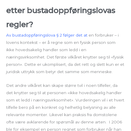
etter bustadoppføringslovas
regler?
Av bustadoppføringslova § 2 følger det at
en forbruker – i
lovens kontekst – er å regne som en fysisk person som
ikke hovedsakelig handler som ledd i en
næringsvirksomhet. Det første vilkåret knytter seg til «fysisk
person». Dette er ukomplisert, da det rett og slett kun er et
juridisk uttrykk som betyr det samme som menneske.
Det andre vilkåret kan skape større tvil i noen tilfeller, da
det knytter seg til at personen «ikke hovedsakelig handler
som et ledd i næringsvirksomhet». Vurderingen vil i et hvert
tilfelle bero på en konkret og helhetlig belysning av alle
relevante momenter. Likevel kan praksis fra domstolene
ofte være avklarende for spørsmål av denne arten. I 2006
ble for eksempel en person regnet som forbruker når han