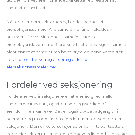
utvidet, fornyet eller forlenget, vil dette regnes som at
sameiet er nystiftet.
Når en eiendom seksjoneres, blir det dannet et
eierseksjonssameie. Alle sameierne får en eksklusiv
bruksrett til hver sin enhet i sameiet. Merk at
eierseksjonsloven stiller flere krav til et eierseksjonssameie,
blant annet at sameiet må ha et styre og egne vedtekter.
Les mer om hvilke regler som gjelder for
eierseksjonssameier her
.
Fordeler ved seksjonering
Fordelene ved å seksjonere er at eierrådighet mellom
sameiere blir avklart, og at omsetningsverdien på
eiendommen kan øke. Det er også utvidet adgang til å
pantsette og ta opp lån på eiendommen dersom den er
seksjonert. Den enkelte seksjonseier kan fritt pantsette sin
egen eierseksjon, uten at det er nødvendig med samtykke