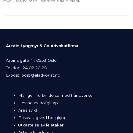
If you are human, leave this field blank.
Austin Lyngmyr & Co Advokatfirma
Arbins gate 4 , 0253 Oslo.
Telefon:
24 02 20 20
E-post:
post@aladvokat.no
Mangel i forbindelse med håndverker
Heving av boligkjøp
Arealsvikt
Prisavslag ved boligkjøp
Utkastelse av leietaker
Avhendingsloven