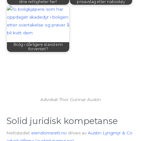
dine rettigheter her!
prisavslag etter nabostøy
Bolig i dårligere stand enn
forventet?
Advokat Thor Gunnar Austin
Solid juridisk kompetanse
Nettstedet
eiendomsrett.no
drives av
Austin Lyngmyr & Co
advokatfirma (austinlyngmyr.no).