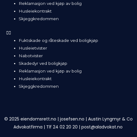
Reklamasjon ved kjøp av bolig
Husleiekontrakt
Skjeggkredommen
Fuktskade og råteskade ved boligkjøp
Husleietvister
Nabotvister
Skadedyr ved boligkjøp
Reklamasjon ved kjøp av bolig
Husleiekontrakt
Skjeggkredommen
© 2025 eiendomsrett.no |
josefsen.no
|
Austin Lyngmyr & Co
Advokatfirma
|
Tlf 24 02 20 20
|
post@aladvokat.no