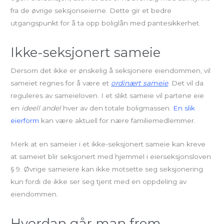
fra de øvrige seksjonseierne. Dette gir et bedre
utgangspunkt for å ta opp boliglån med pantesikkerhet.
Ikke-seksjonert sameie
Dersom det ikke er ønskelig å seksjonere eiendommen, vil
sameiet regnes for å være et
ordinært sameie
. Det vil da
reguleres av sameieloven. I et slikt sameie vil partene eie
en
ideell andel
hver av den totale boligmassen.
En slik
eierform
kan være aktuell for nære familiemedlemmer.
Merk at en sameier i et ikke-seksjonert sameie kan kreve
at sameiet blir seksjonert med hjemmel i eierseksjonsloven
§ 9. Øvrige sameiere kan ikke motsette seg seksjonering
kun fordi de ikke ser seg tjent med en oppdeling av
eiendommen.
Hvordan går man frem