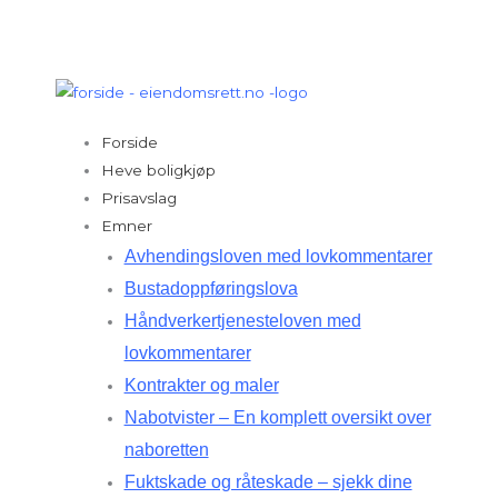
Hopp
rett
til
innholdet
Forside
Heve boligkjøp
Prisavslag
Emner
Avhendingsloven med lovkommentarer
Bustadoppføringslova
Håndverkertjenesteloven med
lovkommentarer
Kontrakter og maler
Nabotvister – En komplett oversikt over
naboretten
Fuktskade og råteskade – sjekk dine