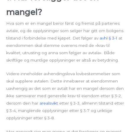
mangel?
Hva som er en mangel beror først og fremst på partenes
avtale, og de opplysninger som selger har gitt om boligens
tilstand i forbindelse med kjøpet. Det følger av
avhl § 3-1
at
eiendommen skal stemme overens med de «krav til
kvalitet, utrusting og anna som følgjer av avtala». Både
skriftlige og muntlige opplysninger er altså av betydning.
Videre inneholder avhendingslova lovbestemmelser som
skal supplere avtalen. Dette innebærer at eiendommen
uavhengig av det som er avtalt har en mangel dersom den
ikke samsvarer med generelle krav til eiendom etter § 3-2,
dersom den har
arealsvikt
etter § 3-3, allmenn tilstand etter
§ 3-4, manglende opplysninger etter § 3-7 og uriktige
opplysninger etter § 3-8.
Mer generelt sier man gjerne at det foreligger en mangel