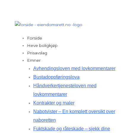
Hopp
rett
til
innholdet
Forside
Heve boligkjøp
Prisavslag
Emner
Avhendingsloven med lovkommentarer
Bustadoppføringslova
Håndverkertjenesteloven med
lovkommentarer
Kontrakter og maler
Nabotvister – En komplett oversikt over
naboretten
Fuktskade og råteskade – sjekk dine