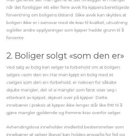
når det foreligger ett eller flere avvik fra kjøpers berettigede
forventning om boligens tilstand. Slike avvik kan skyldes at
boligen ikke er i samsvar med de krav til kvalitet, utrustning
og/eller andre opplysninger som kjøper hadde grunn til å
forvente.
2. Boliger solgt «som den er»
Ved salg av bolig kan selger ta forbehold om at boligen
selges «som den er».Har man kjøpt en bolig med et
«selges som den er»-forbehold, er risikoen for såkalte
skjulte mangler, det vil si mangler som først viser seg i
etterkant av kjøpet, skjøvet over på kjøper. Dette
innebærer i praksis at kjøper ikke lenger står like fritt til å
gjøre mangler gjeldende og fremme krav overfor selger.
Avhendingslova inneholder imidlertid bestemmelser som
innebærer at selger likevel kan holdes ansvarlig for feil og