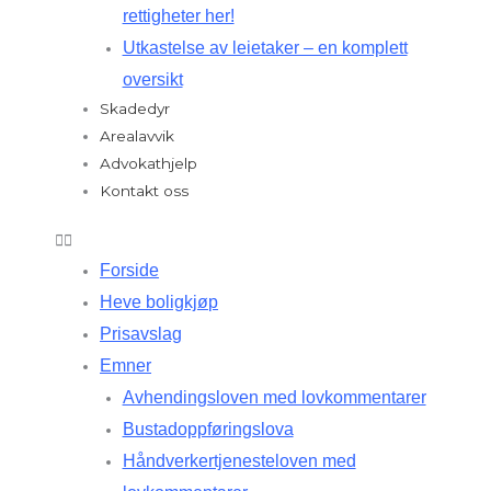
rettigheter her!
Utkastelse av leietaker – en komplett
oversikt
Skadedyr
Arealavvik
Advokathjelp
Kontakt oss
Forside
Heve boligkjøp
Prisavslag
Emner
Avhendingsloven med lovkommentarer
Bustadoppføringslova
Håndverkertjenesteloven med