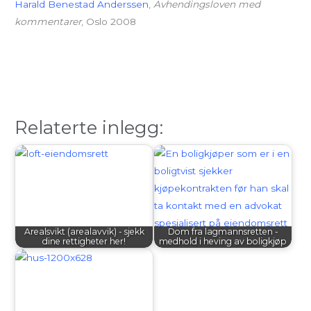
Harald Benestad Anderssen
,
Avhendingsloven med
kommentarer
, Oslo 2008
Relaterte inlegg:
Arealsvikt (arealavvik) - sjekk
Dom fra lagmannsretten -
dine rettigheter her!
medhold i heving av boligkjøp